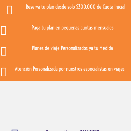

Reserva tu plan desde solo $300.000 de Cuota Inicial

Paga tu plan en pequeñas cuotas mensuales

Planes de viaje Personalizados ya tu Medida

Atención Personalizada por nuestros especialistas en viajes