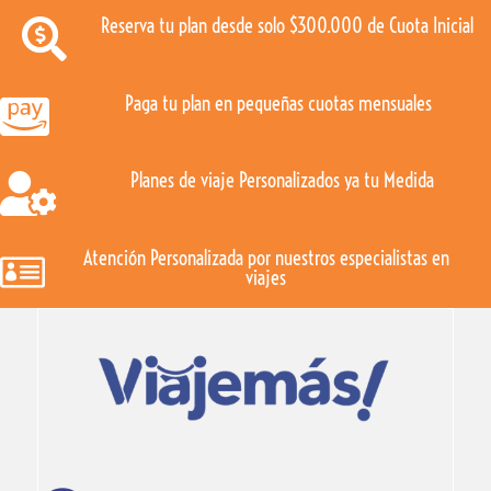
Reserva tu plan desde solo $300.000 de Cuota Inicial

Paga tu plan en pequeñas cuotas mensuales

Planes de viaje Personalizados ya tu Medida

Atención Personalizada por nuestros especialistas en

viajes