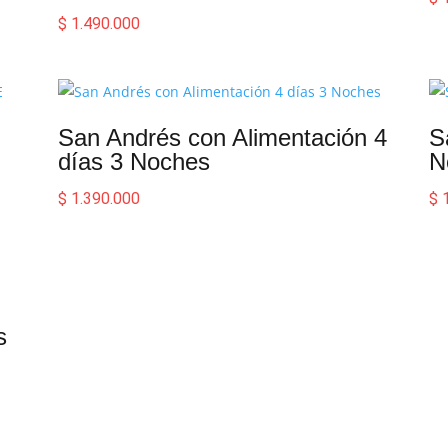
$
1.490.000
San Andrés con Alimentación 4
S
días 3 Noches
N
$
1.390.000
$
1
s