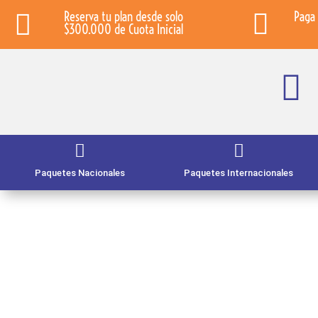

Reserva tu plan desde solo

Paga 
$300.000 de Cuota Inicial



Paquetes Nacionales
Paquetes Internacionales