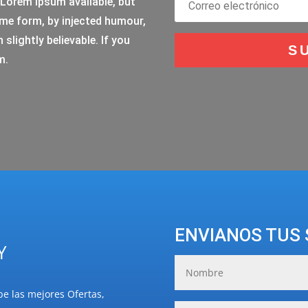
Lorem Ipsum available, but
ome form, by injected humour,
lightly believable. If you
S
m.
ENVIANOS TUS 
Y
be las mejores Ofertas,