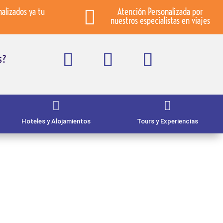
nalizados ya tu

Atención Personalizada por
nuestros especialistas en viajes
s?


Hoteles y Alojamientos
Tours y Experiencias