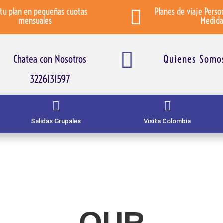
tu plan en pequeñas cuotas

Planes de viaje Perso
mensuales
Medida

Chatea con Nosotros
Quienes Somo
3226131597


Salidas Grupales
Visita Colombia
OUR