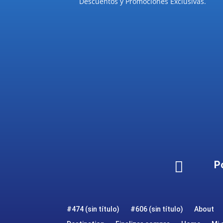
Descuentos y Promociones Exclusivas.

P
#474 (sin título)
#606 (sin título)
About