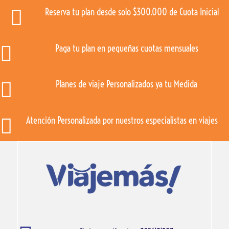

Reserva tu plan desde solo $300.000 de Cuota Inicial

Paga tu plan en pequeñas cuotas mensuales

Planes de viaje Personalizados ya tu Medida

Atención Personalizada por nuestros especialistas en viajes